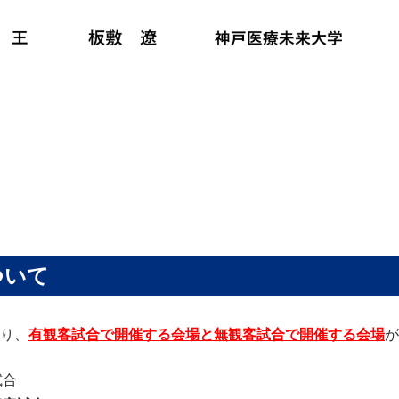
ついて
り、
有観客試合で開催する会場と無観客試合で開催する会場
が
試合