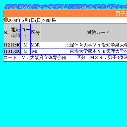
男子
2008年6月1日(日)の結果
開始
コー
区分
対戦カード
No
時間
ト
112
11:40
M
M3R
鹿屋体育大学Ｖｓ愛知学泉大
113
15:00
M
MF
東海大学熊本Ｖｓ天理大学○
コート M：大阪府立体育会館 区分 M３Ｒ：男子3位決