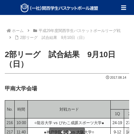
ホーム
平成29年度関西学生バスケットボールリーグ戦
2部リーグ 試合結果 9月10日（日）
2部リーグ 試合結果 9月10日
（日）
2017.08.14
甲南大学会場
No.
時間
対戦カード
1Q
2Q
216
10:00
○龍谷大学 vs びわこ成蹊スポーツ大学●
24-19
27-1
217
11:40
●神戸学院大学 vs 大阪大学○
9-12
14-1