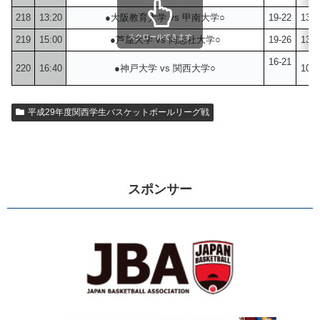
218
13:20
●大阪教育大学 vs 甲南大学○
19-22
13-2
スクロールできます
219
15:00
●芦屋大学 vs 同志社大学○
19-26
13-1
16-21
220
16:40
●神戸大学 vs 関西大学○
10-2
平成29年度関西学生バスケットボールリーグ戦
スポンサー