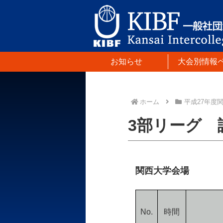
お知らせ
大会別情報
ホーム
平成27年度
3部リーグ 試
関西大学会場
No.
時間