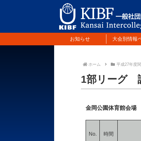
お知らせ
大会別情報
ホーム
平成27年度
1部リーグ 試
金岡公園体育館会場
No.
時間