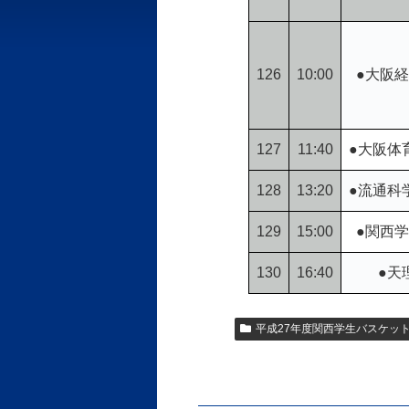
126
10:00
●大阪経
127
11:40
●大阪体
128
13:20
●流通科
129
15:00
●関西学
130
16:40
●天
平成27年度関西学生バスケッ