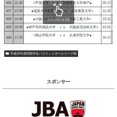
456
11:30
○芦屋大学 ｖｓ 兵庫県立大学神戸●
35-17
20
457
13:00
●滋賀大学教育学部 vs 奈良教育大学○
11-19
9
458
14:30
●大阪大谷大学 ｖｓ 大阪工業大学○
23-11
16
スクロールできます
459
16:00
●神戸市外国語大学 ｖｓ 大阪経済法科大学○
13-21
9
○桃山学院大学 ｖｓ 太成学院大学●
460
17:30
19-17
28
平成26年度関西学生バスケットボールリーグ戦
スポンサー