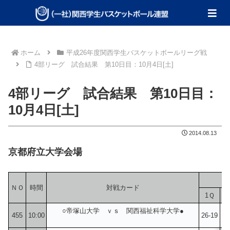
ホーム
平成26年度関西学生バスケットボールリーグ戦
4部リーグ 試合結果 第10日目：10月4日[土]
4部リーグ 試合結果 第10日目：
10月4日[土]
2014.08.13
京都府立大学会場
ＮＯ
時間
対戦カード
1Ｑ
○帝塚山大学 ｖｓ 関西福祉科学大学●
455
10:00
26-19
19