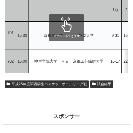
1Ｑ
2Ｑ
701
15:00
京都橘大学 ｖｓ 芦屋大学
9-31
16-21
スクロールできます
702
15:00
神戸学院大学 ｖｓ 京都工芸繊維大学
16-17
22-13
平成25年度関西学生バスケットボールリーグ戦
試合結果
スポンサー