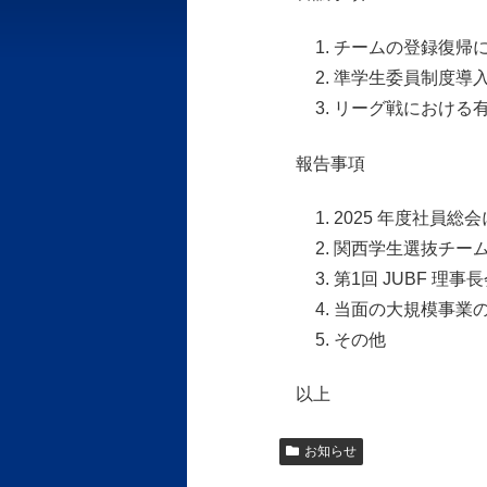
チームの登録復帰
準学生委員制度導
リーグ戦における
報告事項
2025 年度社員総
関西学生選抜チーム
第1回 JUBF 理
当面の大規模事業
その他
以上
お知らせ