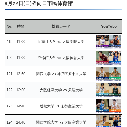
9月22日(日)＠向日市民体育館
No.
時間
対戦カード
YouTube
119
11:00
同志社大学 vs 大阪学院大学
120
11:00
立命館大学 vs 大阪体育大学
121
12:50
関西大学 vs 神戸医療未来大学
122
12:50
大阪経済大学 vs 天理大学
123
14:40
近畿大学 vs 京都産業大学
124
14:40
関西学院大学 vs 大阪産業大学