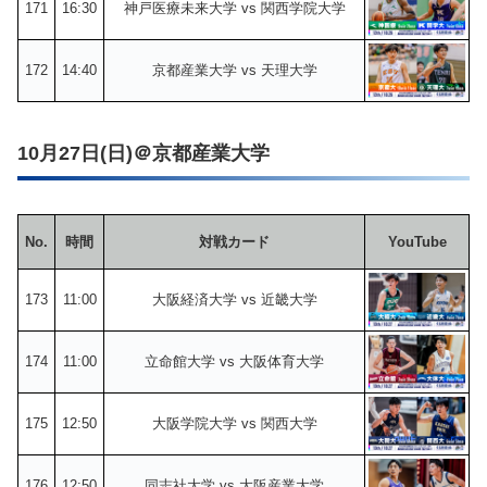
171
16:30
神戸医療未来大学 vs 関西学院大学
172
14:40
京都産業大学 vs 天理大学
10月27日(日)＠京都産業大学
No.
時間
対戦カード
YouTube
173
11:00
大阪経済大学 vs 近畿大学
174
11:00
立命館大学 vs 大阪体育大学
175
12:50
大阪学院大学 vs 関西大学
176
12:50
同志社大学 vs 大阪産業大学