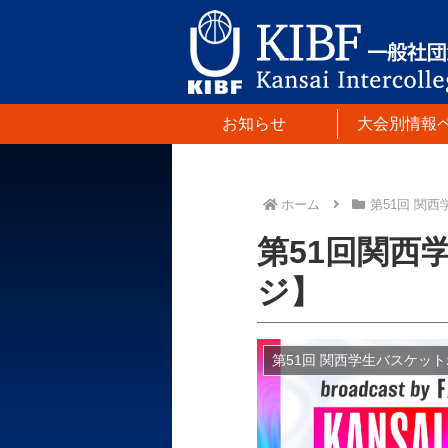
お知らせ
大会別情報
ホーム
第51回 関
第51回関西
ジ】
第51回 関西学生バスケッ