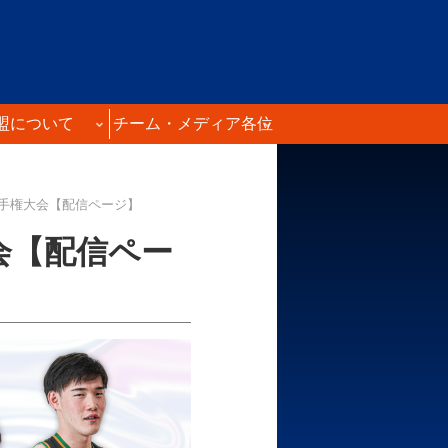
盟について
チーム・メディア各位
選手権大会【配信ページ】
会【配信ペー