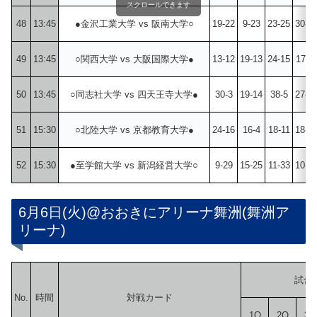
スクロールできます
48
13:45
●金沢工業大学 vs 阪南大学○
19-22
9-23
23-25
30-1
49
13:45
○関西大学 vs 大阪国際大学●
13-12
19-13
24-15
17-1
50
13:45
○同志社大学 vs 四天王寺大学●
30-3
19-14
38-5
27-1
51
15:30
○北陸大学 vs 京都教育大学●
24-16
16-4
18-11
18-2
52
15:30
●至学館大学 vs 新潟経営大学○
9-29
15-25
11-33
10-2
6月6日(火)@おおきにアリーナ舞洲(舞洲ア
リーナ)
試合
No.
時間
対戦カード
1Q
2Q
3Q