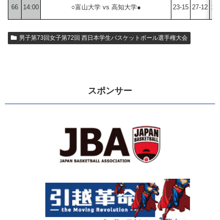
66
14:00
○富山大学 vs 高知大学●
23-15
27-12
15
男子第73回女子第72回 西日本学生バスケットボール選手権大会
スポンサー