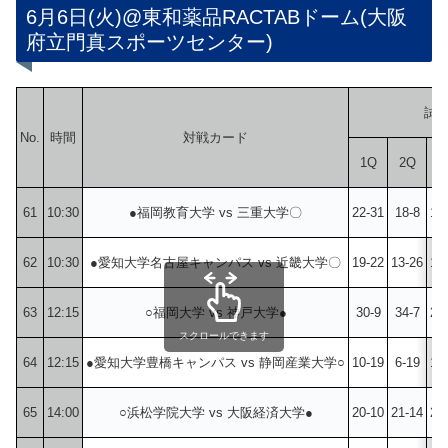
6月6日(火)@東和薬品RACTABドーム(大阪
府立門真スポーツセンター)
試
No.
時間
対戦カード
1Q
2Q
3
61
10:30
●福岡教育大学 vs 三重大学〇
22-31
18-8
13
62
10:30
●愛知大学名古屋キャンパス vs 近畿大学〇
19-22
13-26
13
63
12:15
○福岡大学 vs 神戸大学●
30-9
34-7
26
スクロールできます
64
12:15
●愛知大学豊橋キャンパス vs 静岡産業大学○
10-19
6-19
12
65
14:00
○浜松学院大学 vs 大阪経済大学●
20-10
21-14
26