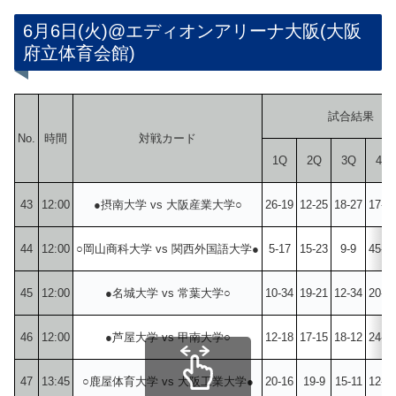
6月6日(火)@エディオンアリーナ大阪(大阪
府立体育会館)
試合結果
No.
時間
対戦カード
1Q
2Q
3Q
4Q
43
12:00
●摂南大学 vs 大阪産業大学○
26-19
12-25
18-27
17-1
44
12:00
○岡山商科大学 vs 関西外国語大学●
5-17
15-23
9-9
45-1
45
12:00
●名城大学 vs 常葉大学○
10-34
19-21
12-34
20-2
46
12:00
●芦屋大学 vs 甲南大学○
12-18
17-15
18-12
24-2
47
13:45
○鹿屋体育大学 vs 大阪工業大学●
20-16
19-9
15-11
12-1