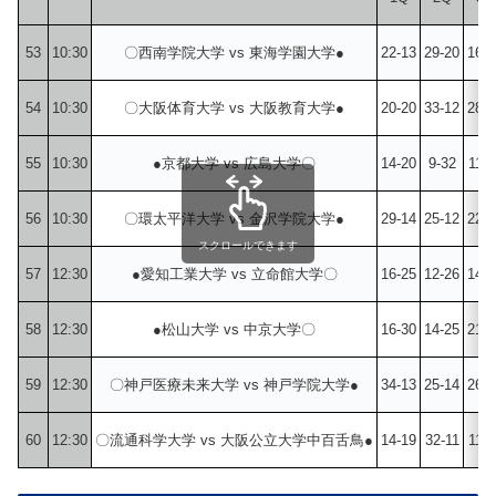
53
10:30
〇西南学院大学 vs 東海学園大学●
22-13
29-20
16-1
54
10:30
〇大阪体育大学 vs 大阪教育大学●
20-20
33-12
28-1
55
10:30
●京都大学 vs 広島大学〇
14-20
9-32
11-2
56
10:30
〇環太平洋大学 vs 金沢学院大学●
29-14
25-12
22-1
スクロールできます
57
12:30
●愛知工業大学 vs 立命館大学〇
16-25
12-26
14-1
58
12:30
●松山大学 vs 中京大学〇
16-30
14-25
21-3
59
12:30
〇神戸医療未来大学 vs 神戸学院大学●
34-13
25-14
26-1
60
12:30
〇流通科学大学 vs 大阪公立大学中百舌鳥●
14-19
32-11
11-1