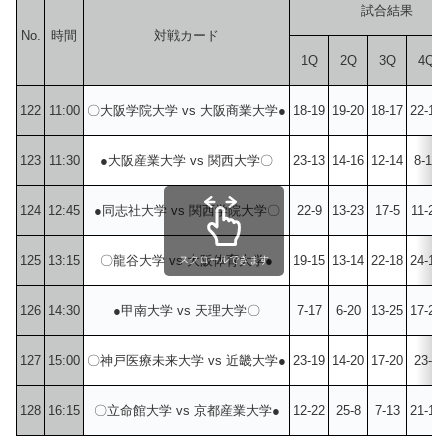
試合結果
No.
時間
対戦カード
1Q
2Q
3Q
4Q
122
11:00
〇大阪学院大学 vs 大阪商業大学●
18-19
19-20
18-17
22-18
123
11:30
●大阪産業大学 vs 関西大学〇
23-13
14-16
12-14
8-17
124
12:45
●同志社大学 vs 関西学院大学〇
22-9
13-23
17-5
11-28
125
13:15
〇龍谷大学 vs 大阪体育大学●
19-15
13-14
22-18
24-14
スクロールできます
126
14:30
●甲南大学 vs 天理大学〇
7-17
6-20
13-25
17-21
127
15:00
〇神戸医療未来大学 vs 近畿大学●
23-19
14-20
17-20
23-9
128
16:15
〇立命館大学 vs 京都産業大学●
12-22
25-8
7-13
21-18