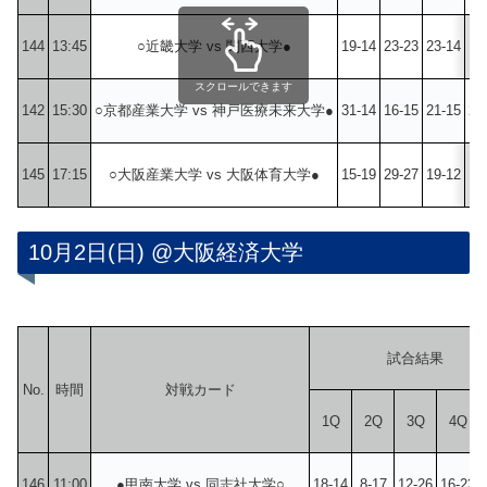
144
13:45
○近畿大学 vs 関西大学●
19-14
23-23
23-14
17
スクロールできます
142
15:30
○京都産業大学 vs 神戸医療未来大学●
31-14
16-15
21-15
23
145
17:15
○大阪産業大学 vs 大阪体育大学●
15-19
29-27
19-12
17
10月2日(日) @大阪経済大学
試合結果
No.
時間
対戦カード
1Q
2Q
3Q
4Q
146
11:00
●甲南大学 vs 同志社大学○
18-14
8-17
12-26
16-23