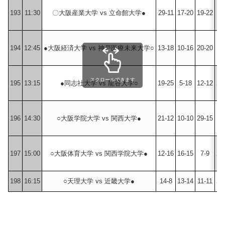
193
11:30
〇大阪産業大学 vs 立命館大学●
29-11
17-20
19-22
21
194
12:45
●大阪経済大学 vs 神戸医療未来大学○
13-18
10-16
20-20
14
スクロールできます
195
13:15
●同志社大学 vs 龍谷大学○
19-25
5-18
12-12
25
196
14:30
○大阪学院大学 vs 関西大学●
21-12
10-10
29-15
18
197
15:00
○大阪体育大学 vs 関西学院大学●
12-16
16-15
7-9
24
198
16:15
○天理大学 vs 近畿大学●
14-8
13-14
11-11
20