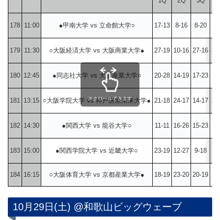
1Q
2Q
3Q
4
178
11:00
●甲南大学 vs 立命館大学○
17-13
8-16
8-20
25
179
11:30
○大阪経済大学 vs 大阪商業大学●
27-19
10-16
27-16
31
180
12:45
●同志社大学 vs 大阪産業大学○
20-28
14-19
17-23
25
スクロールできます
181
13:15
○大阪学院大学 vs 神戸医療未来大学●
21-18
24-17
14-17
30
182
14:30
●関西大学 vs 龍谷大学○
11-11
16-26
15-23
12
183
15:00
●関西学院大学 vs 近畿大学○
23-19
12-27
9-18
16
184
16:15
○大阪体育大学 vs 京都産業大学●
18-19
23-20
20-19
23
10月29日(土) @和歌山ビッグウェーブ