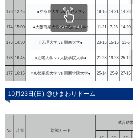
173
12:45
●立命館大学 vs 龍谷大学○
19-15
14-21
14-28
28
174
15:00
●大阪商業大学 vs 同志社大学○
11-21
7-23
14-20
18
スクロールできます
175
14:30
○天理大学 vs 関西大学●
23-15
15-15
13-6
16
176
16:45
○近畿大学 vs 大阪学院大学●
21-28
19-23
25-12
15
177
16:15
○京都産業大学 vs 関西学院大学●
25-14
25-9
27-15
25
10月23日(日) @ひまわりドーム
試合結果
No.
時間
対戦カード