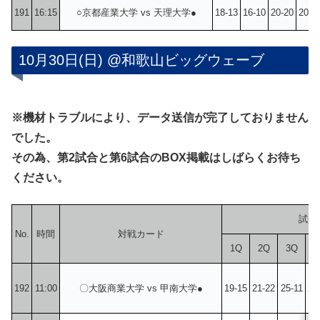
191
16:15
○京都産業大学 vs 天理大学●
18-13
16-10
20-20
20-1
10月30日(日) @和歌山ビッグウェーブ
※機材トラブルにより、データ送信が完了しておりません
でした。
その為、第2試合と第6試合のBOX掲載はしばらくお待ち
ください。
試合
No.
時間
対戦カード
1Q
2Q
3Q
4
192
11:00
〇大阪商業大学 vs 甲南大学●
19-15
21-22
25-11
26