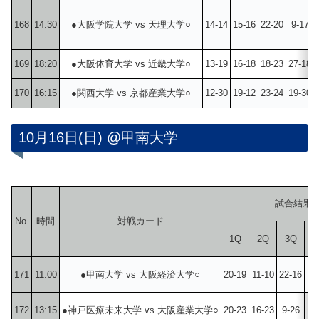
168
14:30
●大阪学院大学 vs 天理大学○
14-14
15-16
22-20
9-17
169
18:20
●大阪体育大学 vs 近畿大学○
13-19
16-18
18-23
27-18
170
16:15
●関西大学 vs 京都産業大学○
12-30
19-12
23-24
19-30
10月16日(日) @甲南大学
試合結果
No.
時間
対戦カード
1Q
2Q
3Q
4
171
11:00
●甲南大学 vs 大阪経済大学○
20-19
11-10
22-16
8-
172
13:15
●神戸医療未来大学 vs 大阪産業大学○
20-23
16-23
9-26
19