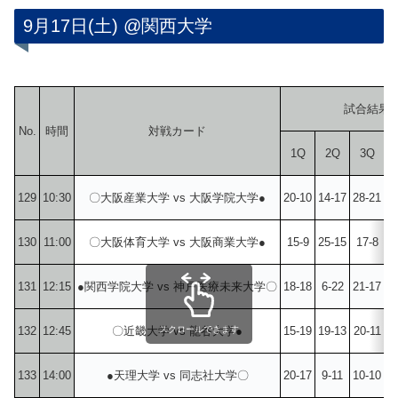
9月17日(土) @関西大学
試合結果
No.
時間
対戦カード
1Q
2Q
3Q
129
10:30
〇大阪産業大学 vs 大阪学院大学●
20-10
14-17
28-21
1
130
11:00
〇大阪体育大学 vs 大阪商業大学●
15-9
25-15
17-8
1
131
12:15
●関西学院大学 vs 神戸医療未来大学〇
18-18
6-22
21-17
1
132
12:45
〇近畿大学 vs 龍谷大学●
スクロールできます
15-19
19-13
20-11
1
133
14:00
●天理大学 vs 同志社大学〇
20-17
9-11
10-10
1