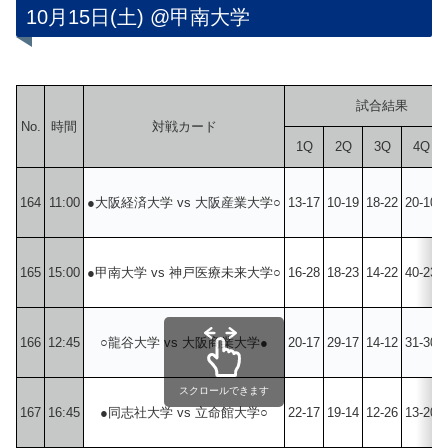
10月15日(土) @甲南大学
試合結果
No.
時間
対戦カード
1Q
2Q
3Q
4Q
164
11:00
●大阪経済大学 vs 大阪産業大学○
13-17
10-19
18-22
20-10
165
15:00
●甲南大学 vs 神戸医療未来大学○
16-28
18-23
14-22
40-23
166
12:45
○龍谷大学 vs 大阪商業大学●
20-17
29-17
14-12
31-30
スクロールできます
167
16:45
●同志社大学 vs 立命館大学○
22-17
19-14
12-26
13-20