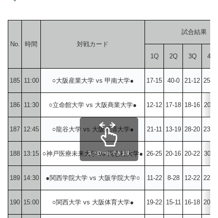
試合結果
No.
時間
対戦カード
1Q
2Q
3Q
4Q
185
11:00
○大阪産業大学 vs 甲南大学●
17-15
40-0
21-12
25-1
186
11:30
○立命館大学 vs 大阪商業大学●
12-12
17-18
18-16
20-1
187
12:45
○龍谷大学 vs 大阪経済大学●
21-11
13-19
28-20
23-2
188
13:15
○神戸医療未来大学 vs 同志社大学●
26-25
20-16
20-22
30-1
スクロールできます
189
14:30
●関西学院大学 vs 大阪学院大学○
11-22
8-28
12-22
22-2
190
15:00
○関西大学 vs 大阪体育大学●
19-22
15-11
16-18
20-1