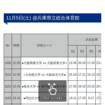
11月5日(土) @兵庫県立総合体育館
試合結果
No.
時間
対戦カード
1Q
2Q
3Q
4Q
1100
11:00
●大阪商業大学 vs 大阪産業大学○
13-36
26-29
17-29
23-21
1101
11:30
○立命館大学 vs 大阪経済大学●
25-18
17-21
15-13
23-17
1102
12:45
●龍谷大学 vs 神戸医療未来大学○
17-30
18-10
23-22
26-26
1103
13:15
●同志社大学 vs 大阪学院大学○
19-11
17-20
9-17
17-33
スクロールできます