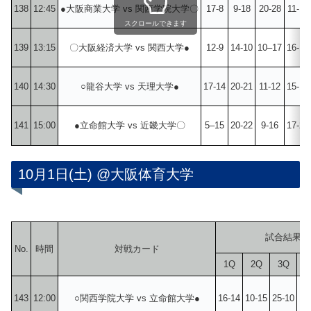
138
12:45
●大阪商業大学 vs 関西学院大学〇
17-8
9-18
20-28
11-18
スクロールできます
139
13:15
〇大阪経済大学 vs 関西大学●
12-9
14-10
10–17
16-13
140
14:30
○龍谷大学 vs 天理大学●
17-14
20-21
11-12
15-15
141
15:00
●立命館大学 vs 近畿大学〇
5–15
20-22
9-16
17-20
10月1日(土) @大阪体育大学
試合結果
No.
時間
対戦カード
1Q
2Q
3Q
4
143
12:00
○関西学院大学 vs 立命館大学●
16-14
10-15
25-10
18