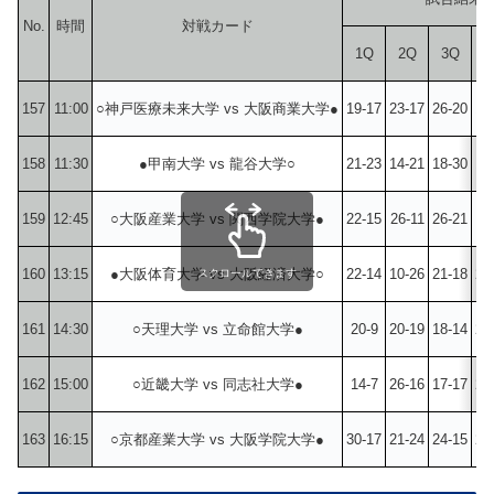
No.
時間
対戦カード
1Q
2Q
3Q
4
157
11:00
○神戸医療未来大学 vs 大阪商業大学●
19-17
23-17
26-20
18
158
11:30
●甲南大学 vs 龍谷大学○
21-23
14-21
18-30
15
159
12:45
○大阪産業大学 vs 関西学院大学●
22-15
26-11
26-21
17
160
13:15
●大阪体育大学 vs 大阪経済大学○
22-14
10-26
21-18
26
スクロールできます
161
14:30
○天理大学 vs 立命館大学●
20-9
20-19
18-14
28
162
15:00
○近畿大学 vs 同志社大学●
14-7
26-16
17-17
25
163
16:15
○京都産業大学 vs 大阪学院大学●
30-17
21-24
24-15
26