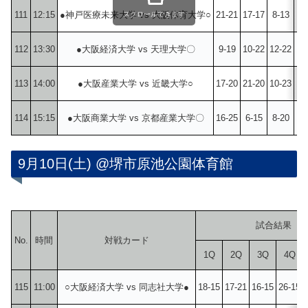
111
12:15
●神戸医療未来大学 vs 大阪体育大学○
21-21
17-17
8-13
11
スクロールできます
112
13:30
●大阪経済大学 vs 天理大学〇
9-19
10-22
12-22
16
113
14:00
●大阪産業大学 vs 近畿大学○
17-20
21-20
10-23
19
114
15:15
●大阪商業大学 vs 京都産業大学〇
16-25
6-15
8-20
19
9月10日(土) @堺市原池公園体育館
試合結果
No.
時間
対戦カード
1Q
2Q
3Q
4Q
115
11:00
○大阪経済大学 vs 同志社大学●
18-15
17-21
16-15
26-15