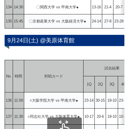
134
14:30
〇関西大学 vs 甲南大学●
13-16
21-4
20-7
1
135
15:45
〇京都産業大学 vs 大阪経済大学●
24-14
27-8
23-28
2
9月24日(土) @美原体育館
試合結果
No.
時間
対戦カード
1Q
2Q
3Q
4Q
136
11:00
○大阪学院大学 vs 甲南大学●
23-14
30-15
19-10
23-14
137
11:30
○同志社大学 vs 大阪体育大学●
10-17
20-6
19-10
10-21