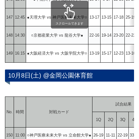
147
12:45
●天理大学 vs 神戸医療未来大学○
13-17
13-15
17-18
25-19
スクロールできます
148
14:30
○京都産業大学 vs 龍谷大学●
22-16
19-14
23-20
22-22
149
16:15
●大阪経済大学 vs 大阪学院大学○
13-19
15-17
12-23
13-10
10月8日(土) @金岡公園体育館
試合結果
No.
時間
対戦カード
1Q
2Q
3Q
4Q
150
11:00
○神戸医療未来大学 vs 立命館大学●
26-19
11-11
22-19
33-2