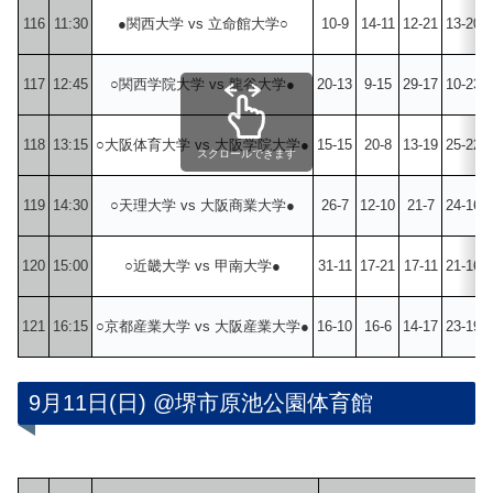
116
11:30
●関西大学 vs 立命館大学○
10-9
14-11
12-21
13-20
117
12:45
○関西学院大学 vs 龍谷大学●
20-13
9-15
29-17
10-23
118
13:15
○大阪体育大学 vs 大阪学院大学●
15-15
20-8
13-19
25-22
スクロールできます
119
14:30
○天理大学 vs 大阪商業大学●
26-7
12-10
21-7
24-16
120
15:00
○近畿大学 vs 甲南大学●
31-11
17-21
17-11
21-16
121
16:15
○京都産業大学 vs 大阪産業大学●
16-10
16-6
14-17
23-19
9月11日(日) @堺市原池公園体育館