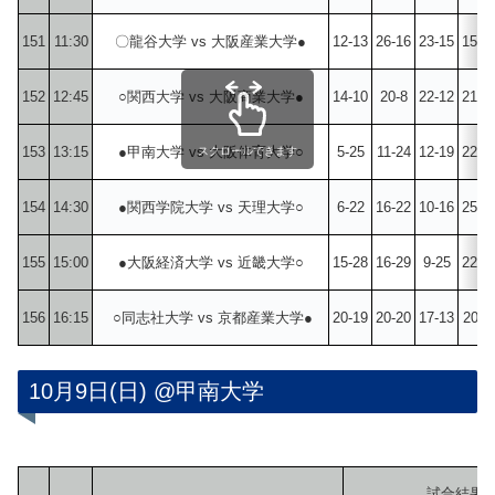
151
11:30
〇龍谷大学 vs 大阪産業大学●
12-13
26-16
23-15
15-2
152
12:45
○関西大学 vs 大阪商業大学●
14-10
20-8
22-12
21-1
153
13:15
●甲南大学 vs 大阪体育大学○
5-25
11-24
12-19
22-2
スクロールできます
154
14:30
●関西学院大学 vs 天理大学○
6-22
16-22
10-16
25-2
155
15:00
●大阪経済大学 vs 近畿大学○
15-28
16-29
9-25
22-3
156
16:15
○同志社大学 vs 京都産業大学●
20-19
20-20
17-13
20-1
10月9日(日) @甲南大学
試合結果