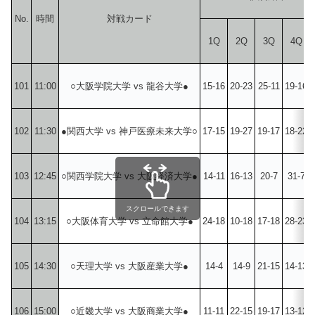
No.
時間
対戦カード
1Q
2Q
3Q
4Q
101
11:00
○大阪学院大学 vs 龍谷大学●
15-16
20-23
25-11
19-16
102
11:30
●関西大学 vs 神戸医療未来大学○
17-15
19-27
19-17
18-22
103
12:45
○関西学院大学 vs 大阪経済大学●
14-11
16-13
20-7
31-7
スクロールできます
104
13:15
○大阪体育大学 vs 立命館大学●
24-18
10-18
17-18
28-23
105
14:30
○天理大学 vs 大阪産業大学●
14-4
14-9
21-15
14-13
106
15:00
○近畿大学 vs 大阪商業大学●
11-11
22-15
19-17
13-12