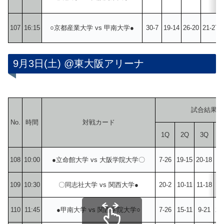
107
16:15
○京都産業大学 vs 甲南大学●
30-7
19-14
26-20
21-27
9月3日(土) @東大阪アリーナ
試合結果
No.
時間
対戦カード
1Q
2Q
3Q
4
108
10:00
●立命館大学 vs 大阪学院大学〇
7-26
19-15
20-18
15
109
10:30
〇同志社大学 vs 関西大学●
20-2
10-11
11-18
10
110
11:45
●甲南大学 vs 関西学院大学○
7-26
15-11
9-21
24