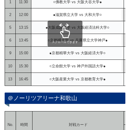
1
11:30
○佛教大学 vs 大阪大谷大学●
1
2
12:00
●滋賀県立大学 vs 大和大学○
1
5
13:15
●大阪成蹊大学 vs 大阪経済法科大学○
1
6
13:45
○京都橘大学 vs 兵庫県立大学神戸●
1
スクロールできます
9
15:00
●京都精華大学 vs 大阪経済大学○
2
10
15:30
○立命館大学 vs 神戸外国語大学●
2
13
16:45
○大阪産業大学 vs 京都教育大学●
3
＠ノーリツアリーナ和歌山
No.
時間
対戦カード