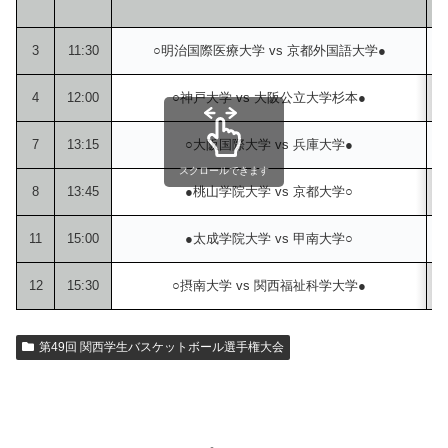
3
11:30
○明治国際医療大学 vs 京都外国語大学●
1
4
12:00
○神戸大学 vs 大阪公立大学杉本●
1
7
13:15
○大阪国際大学 vs 兵庫大学●
3
スクロールできます
8
13:45
●桃山学院大学 vs 京都大学○
1
11
15:00
●太成学院大学 vs 甲南大学○
1
12
15:30
○摂南大学 vs 関西福祉科学大学●
1
第49回 関西学生バスケットボール選手権大会