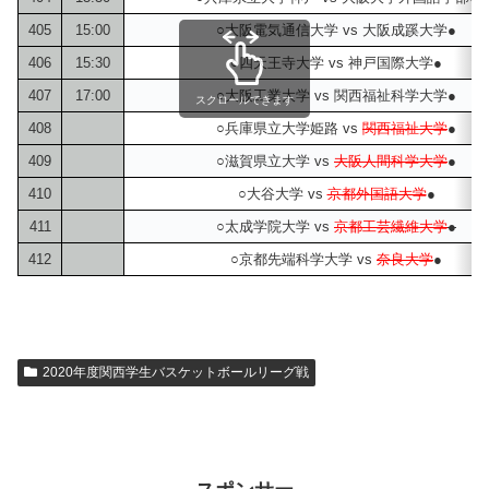
405
15:00
○大阪電気通信大学 vs 大阪成蹊大学●
406
15:30
○四天王寺大学 vs 神戸国際大学●
407
17:00
○大阪工業大学 vs 関西福祉科学大学●
スクロールできます
408
○兵庫県立大学姫路 vs
関西福祉大学
●
409
○滋賀県立大学 vs
大阪人間科学大学
●
410
○大谷大学 vs
京都外国語大学
●
411
○太成学院大学 vs
京都工芸繊維大学
●
412
○京都先端科学大学 vs
奈良大学
●
2020年度関西学生バスケットボールリーグ戦