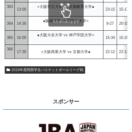
363
○大阪市立大学 vs 京都教育大学●
13:00
23-15
15-17
●阪南大学 vs 和歌山大学○
スクロールできます
364
14:30
9-27
20-15
●大阪大谷大学 vs 神戸学院大学○
365
16:00
15-34
15-20
366
17:30
○大阪商業大学 vs 京都大学●
22-12
22-13
2019年度関西学生バスケットボールリーグ戦
スポンサー