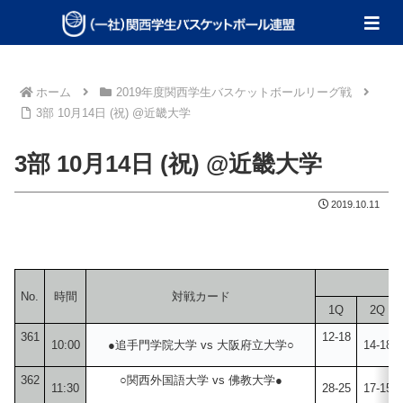
ホーム
2019年度関西学生バスケットボールリーグ戦
3部 10月14日 (祝) @近畿大学
3部 10月14日 (祝) @近畿大学
2019.10.11
No.
時間
対戦カード
1Q
2Q
361
12-18
10:00
●追手門学院大学 vs 大阪府立大学○
14-18
362
○関西外国語大学 vs 佛教大学●
11:30
28-25
17-15