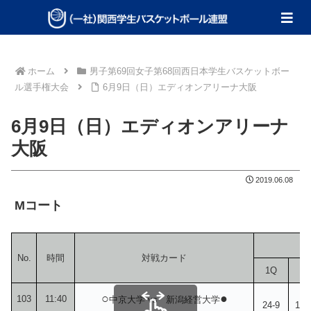
ホーム
男子第69回女子第68回西日本学生バスケットボー
ル選手権大会
6月9日（日）エディオンアリーナ大阪
6月9日（日）エディオンアリーナ
大阪
2019.06.08
Mコート
No.
時間
対戦カード
1Q
2
○
●
103
11:40
中京大学 vs 新潟経営大学
24-9
15-