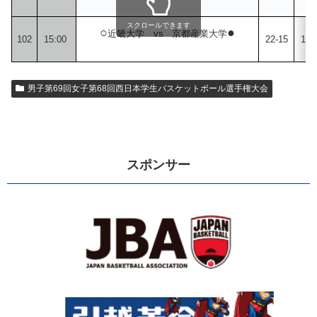
スクロールできます
○
●
近畿大学 vs 京都産業大学
102
15:00
22-15
19-
男子第69回女子第68回西日本学生バスケットボール選手権大会
スポンサー