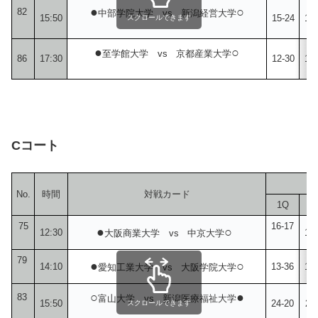
●
○
82
中部学院大学 vs 新潟経営大学
15:50
15-24
10-
スクロールできます
●
○
至学館大学 vs 京都産業大学
86
17:30
12-30
11-
Cコート
No.
時間
対戦カード
1Q
2
75
16-17
●
○
12:30
10
大阪商業大学 vs 中京大学
79
●
○
14:10
13-36
17
愛知工業大学 vs 大阪学院大学
○
●
83
富山大学 vs 新潟医療福祉大学
15:50
24-20
28
スクロールできます