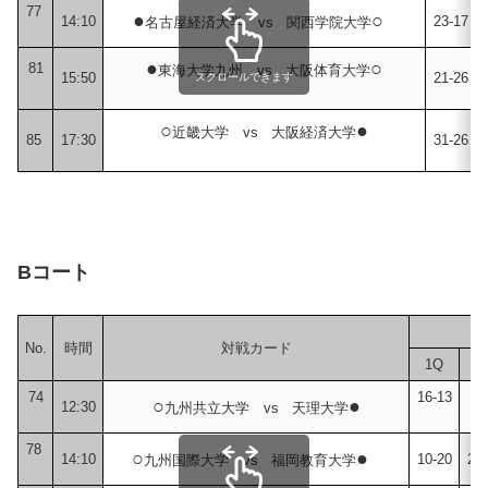
77
●
○
14:10
23-17
名古屋経済大学 vs 関西学院大学
●
○
81
東海大学九州 vs 大阪体育大学
15:50
21-26
スクロールできます
○
●
近畿大学 vs 大阪経済大学
85
17:30
31-26
Bコート
No.
時間
対戦カード
1Q
2
74
16-13
○
●
12:30
15
九州共立大学 vs 天理大学
78
○
●
14:10
10-20
25-
九州国際大学 vs 福岡教育大学