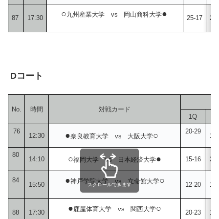
○
●
九州産業大学 vs 岡山商科大学
87
17:30
25-17
26
Dコート
No.
時間
対戦カード
1Q
2
76
20-29
●
○
12:30
12-
奈良教育大学 vs 大阪大学
80
○
●
14:10
15-16
21-
福岡大学 vs 日本経済大学
●
○
84
神戸学院大学 vs 立命館大学
15:50
12-20
14-
スクロールできます
●
○
鹿屋体育大学 vs 関西大学
88
17:30
20-23
14-