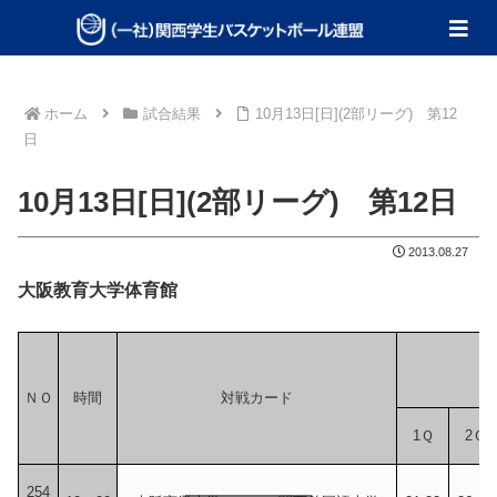
ホーム
試合結果
10月13日[日](2部リーグ) 第12
日
10月13日[日](2部リーグ) 第12日
2013.08.27
大阪教育大学体育館
ＮＯ
時間
対戦カード
1Ｑ
2Ｑ
254