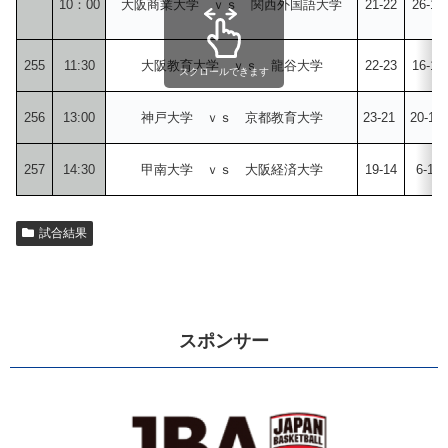
10：00
大阪商業大学 ｖｓ 関西外国語大学
21-22
26-18
255
11:30
大阪教育大学 ｖｓ 龍谷大学
22-23
16-18
スクロールできます
256
13:00
神戸大学 ｖｓ 京都教育大学
23-21
20-17
257
14:30
甲南大学 ｖｓ 大阪経済大学
19-14
6-13
試合結果
スポンサー