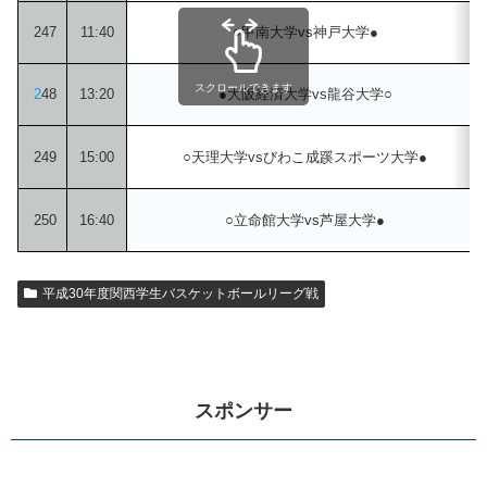
247
11:40
○甲南大学vs神戸大学●
スクロールできます
2
48
13:20
●大阪経済大学vs龍谷大学○
249
15:00
○天理大学vsびわこ成蹊スポーツ大学●
250
16:40
○立命館大学vs芦屋大学●
平成30年度関西学生バスケットボールリーグ戦
スポンサー