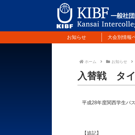
お知らせ
大会別情報
ホーム
お知らせ
入替戦 タ
平成28年度関西学生バ
【追記】