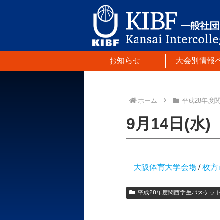
お知らせ
大会別情報
ホーム
平成28年度
9月14日(水)
大阪体育大学会場
/
枚方
平成28年度関西学生バスケッ