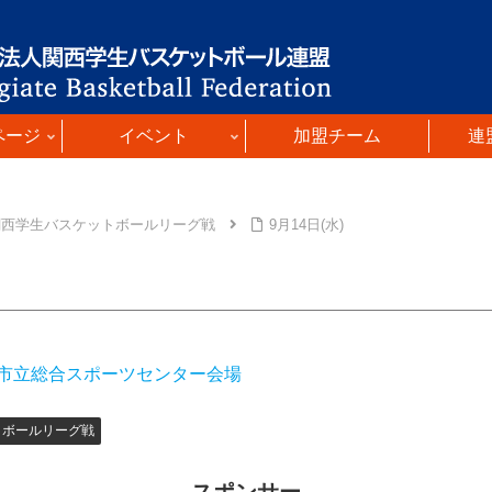
ページ
イベント
加盟チーム
連
関西学生バスケットボールリーグ戦
9月14日(水)
市立総合スポーツセンター会場
トボールリーグ戦