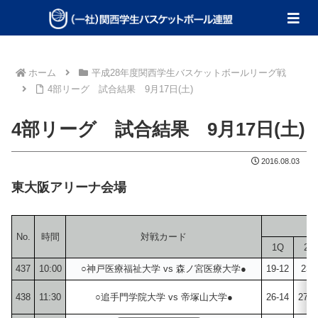
ホーム
平成28年度関西学生バスケットボールリーグ戦
4部リーグ 試合結果 9月17日(土)
4部リーグ 試合結果 9月17日(土)
2016.08.03
東大阪アリーナ会場
No.
時間
対戦カード
1Q
2Q
437
10:00
○神戸医療福祉大学 vs 森ノ宮医療大学●
19-12
23-
438
11:30
○追手門学院大学 vs 帝塚山大学●
26-14
27-1