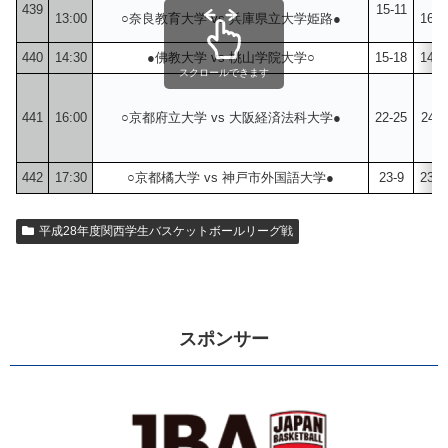
439
15-11
13:00
○奈良教育大学 vs 兵庫県立大学姫路●
16-1
440
14:30
●佛教大学 vs 桃山学院大学○
15-18
14-1
スクロールできます
441
16:00
○京都府立大学 vs 大阪経済法科大学●
22-25
24-1
442
17:30
○京都橘大学 vs 神戸市外国語大学●
23-9
23-1
平成28年度関西学生バスケットボールリーグ戦
スポンサー