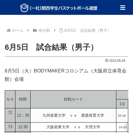
ホーム
未分類
6月5日 試合結果（男子）
6月5日 試合結果（男子）
2013.05.26
6月5日（火）BODYMAKERコロシアム（大阪府立体育会
館）会場
ＮＯ
時間
対戦カード
1Ｑ
72
12：30
九州産業大学 ｖｓ 鹿屋体育大学
20-18
1
73
12:30
大阪産業大学 ｖｓ 天理大学
14-20
1