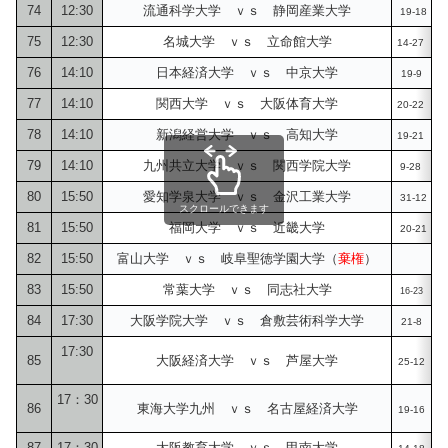
74
12:30
流通科学大学 ｖｓ 静岡産業大学
19-18
2
75
12:30
名城大学 ｖｓ 立命館大学
14-27
1
76
14:10
日本経済大学 ｖｓ 中京大学
19-9
7
77
14:10
関西大学 ｖｓ 大阪体育大学
20-22
1
78
14:10
新潟経営大学 ｖｓ 高知大学
19-21
2
79
14:10
九州共立大学 ｖｓ 関西学院大学
9-28
1
80
15:50
愛知学泉大学 ｖｓ 金沢工業大学
31-12
2
スクロールできます
81
15:50
福岡大学 ｖｓ 近畿大学
20-21
1
82
15:50
富山大学 ｖｓ 岐阜聖徳学園大学（
棄権
）
83
15:50
常葉大学 ｖｓ 同志社大学
1
16-23
84
17:30
大阪学院大学 ｖｓ 倉敷芸術科学大学
21-8
1
17:30
85
大阪経済大学 ｖｓ 芦屋大学
25-12
1
17：30
86
東海大学九州 ｖｓ 名古屋経済大学
19-16
2
87
17：30
大阪教育大学 ｖｓ 甲南大学